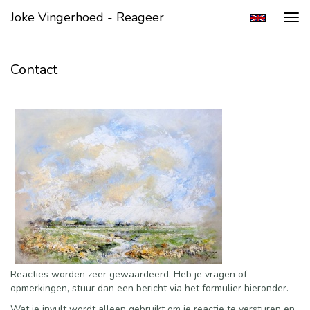
Joke Vingerhoed - Reageer
Tog
navi
Contact
Reacties worden zeer gewaardeerd. Heb je vragen of
opmerkingen, stuur dan een bericht via het formulier hieronder.
Wat je invult wordt alleen gebruikt om je reactie te versturen en