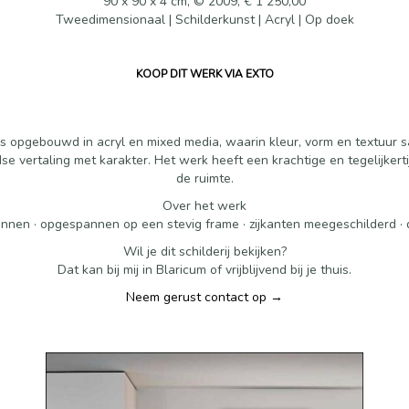
90 x 90 x 4 cm, © 2009, € 1 250,00
Tweedimensionaal | Schilderkunst | Acryl | Op doek
KOOP DIT WERK VIA EXTO
k is opgebouwd in acryl en mixed media, waarin kleur, vorm en textuur
 vertaling met karakter. Het werk heeft een krachtige en tegelijkertijd
de ruimte.
Over het werk
innen · opgespannen op een stevig frame · zijkanten meegeschilderd ·
Wil je dit schilderij bekijken?
Dat kan bij mij in Blaricum of vrijblijvend bij je thuis.
Neem gerust contact op →