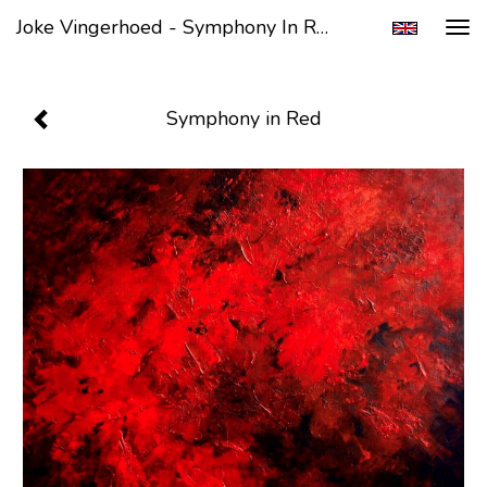
Joke Vingerhoed - Symphony In Red
Tog
navi
Symphony in Red