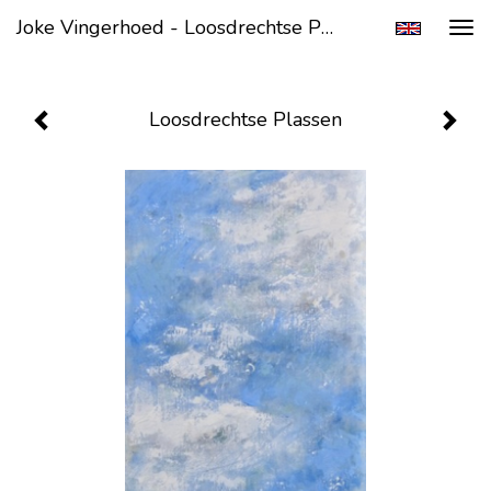
Joke Vingerhoed - Loosdrechtse Plassen
Tog
navi
Loosdrechtse Plassen