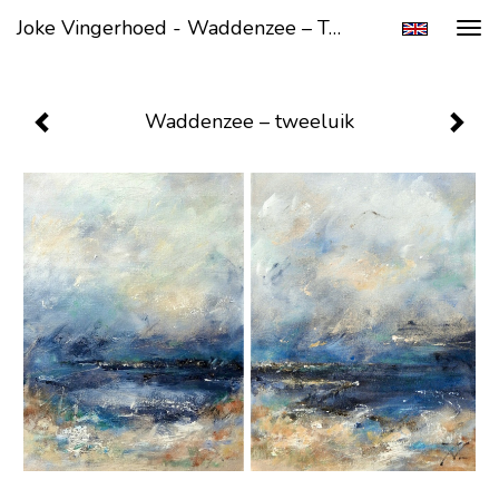
Joke Vingerhoed - Waddenzee – Tweeluik
Tog
navi
Waddenzee – tweeluik