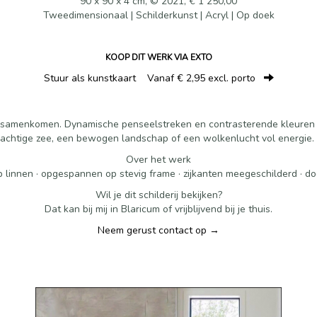
90 x 90 x 4 cm, © 2021, € 1 250,00
Tweedimensionaal | Schilderkunst | Acryl | Op doek
KOOP DIT WERK VIA EXTO
Stuur als kunstkaart
Vanaf € 2,95 excl. porto
de samenkomen. Dynamische penseelstreken en contrasterende kleuren
machtige zee, een bewogen landschap of een wolkenlucht vol energie. Ee
Over het werk
 linnen · opgespannen op stevig frame · zijkanten meegeschilderd · d
Wil je dit schilderij bekijken?
Dat kan bij mij in Blaricum of vrijblijvend bij je thuis.
Neem gerust contact op →