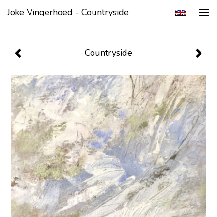
Joke Vingerhoed - Countryside
Tog
navi
Countryside