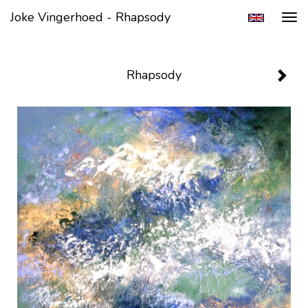
Joke Vingerhoed - Rhapsody
Tog
navi
Rhapsody